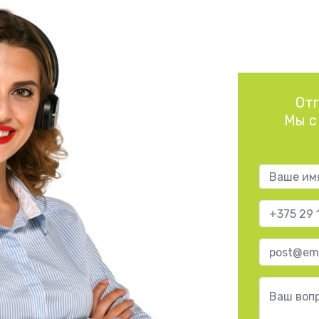
От
Мы с