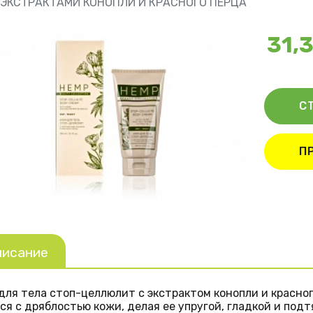
 ЭКСТРАКТАМИ КОНОПЛИ И КРАСНОГО ПЕРЦА
31,3
С
П
писание
для тела стоп-целлюлит с экстрактом конопли и красно
ся с дряблостью кожи, делая ее упругой, гладкой и под