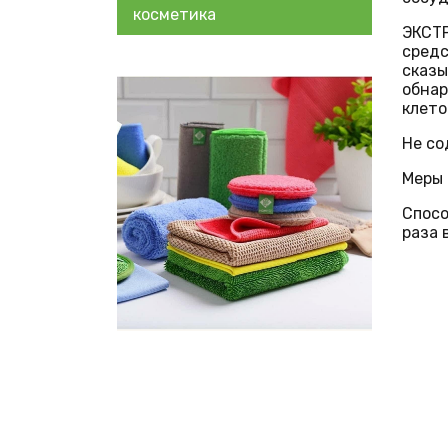
косметика
ЭКСТ
средс
сказы
обнар
клето
Не со
Меры
Спосо
раза 