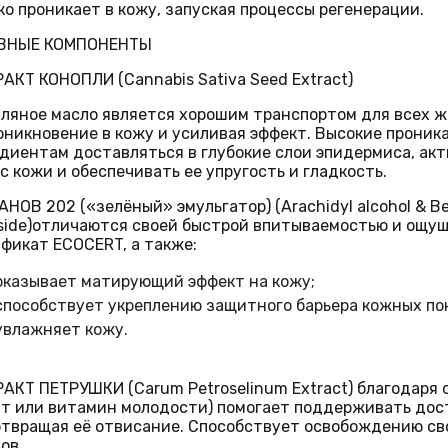
ко проникает в кожу, запуская процессы регенерации.
ВНЫЕ КОМПОНЕНТЫ
РАКТ КОНОПЛИ (
Cannabis Sativa Seed Extract)
ляное масло является хорошим транспортом для всех 
оникновение в кожу и усиливая эффект. Высокие прони
диентам доставляться в глубокие слои эпидермиса, ак
с кожи и обеспечивать ее упругость и гладкость.
НОВ 202 («зелёный» эмульгатор)
(Arachidyl alcohol & B
side)отличаются своей быстрой впитываемостью и ощу
ификат ECOCERT,
а также:
оказывает матирующий эффект на кожу;
способствует укреплению защитного барьера кожных по
увлажняет кожу.
РАКТ ПЕТРУШКИ (
Carum Petroselinum Extract) благодар
т или витамин молодости) помогает поддерживать дост
твращая её отвисание. Способствует освобождению св
ов.