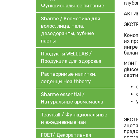
глубо
Функциональное питание
АКТИ
Sharme / Косметика для
ЭКСТ
волос, лица, тела,
дезодоранты, зубные
Коноп
пасты
их пр
ингре
балан
Продукты WELLLAB /
Продукция для здоровья
МОНТА
gluco
Растворимые напитки,
серт
леденцы Healthberry
Sharme essential /
Натуральные аромамасла
Teavitall / Функциональные
ЭКСТ
и ежедневные чаи
ацета
предо
FOET/ Декоративная
сосуд