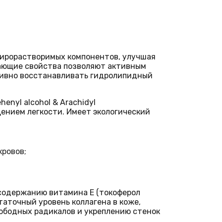
жирорастворимых компонентов, улучшая
кающие свойства позволяют активным
тивно восстанавливать гидролипидный
ehenyl alcohol & Arachidyl
щением легкости.
Имеет экологический
кровов;
я содержанию витамина Е (токоферол
аточный уровень коллагена в коже,
ободных радикалов и укреплению стенок