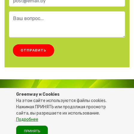
ОТПРАВИТЬ
6206681
+375 29
Greenway и Cookies
На этом сайте используются файлы cookies.
Нажимая ПРИНЯТЬ или продолжая просмотр
© 2020 GREEN-LIFE.BY - Все права защищены
сайта, вы разрешаете их использование.
Подробнее
При разработке сайта партнёра были использованы
материалы с сайта компании GREENWAYSTART.COM
ПРИНЯТЬ