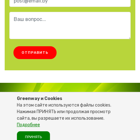
ОТПРАВИТЬ
6206681
+375 29
Greenway и Cookies
На этом сайте используются файлы cookies.
Нажимая ПРИНЯТЬ или продолжая просмотр
© 2020 GREEN-LIFE.BY - Все права защищены
сайта, вы разрешаете их использование.
Подробнее
При разработке сайта партнёра были использованы
материалы с сайта компании GREENWAYSTART.COM
ПРИНЯТЬ