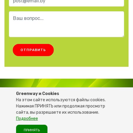
ОТПРАВИТЬ
6206681
+375 29
Greenway и Cookies
На этом сайте используются файлы cookies.
Нажимая ПРИНЯТЬ или продолжая просмотр
© 2020 GREEN-LIFE.BY - Все права защищены
сайта, вы разрешаете их использование.
Подробнее
При разработке сайта партнёра были использованы
материалы с сайта компании GREENWAYSTART.COM
ПРИНЯТЬ